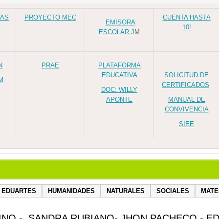
LAS
PROYECTO MEC
CUENTA HASTA
EMISORA
10!
ESCOLAR J
M
N
PRAE
PLATAFORMA
EDUCATIVA
SOLICITUD DE
M
CERTIFICADOS
DOC: WILLY
APONTE
MANUAL DE
CONVIVENCIA
SIEE
EDUARTES
HUMANIDADES
NATURALES
SOCIALES
MATE
NO - SANDRA RUBIANO- JHON PACHECO - 