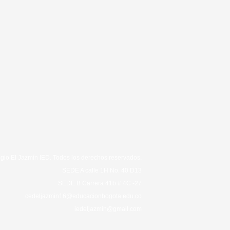
gio El Jazmín IED. Todos los derechos reservados.
SEDE A calle 1H No. 40 D13
SEDE B Carrera 41b # 4C -27
cedeljazmin16@educacionbogota.edu.co
iedeljazmin@gmail.com