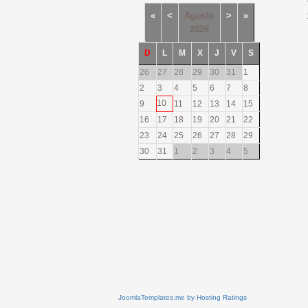
«
<
Agosto
>
»
2026
D
L
M
X
J
V
S
26
27
28
29
30
31
1
2
3
4
5
6
7
8
10
9
11
12
13
14
15
16
17
18
19
20
21
22
23
24
25
26
27
28
29
30
31
1
2
3
4
5
JoomlaTemplates.me
by
Hosting Ratings