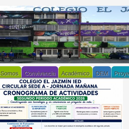
sSomos
Convivencia
Académico
DEM
Proye