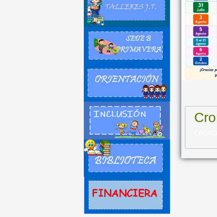
Cro
CRONOG