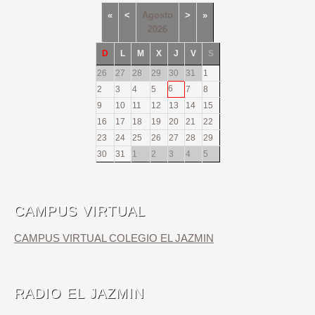
«
<
Agosto
>
»
2026
D
L
M
X
J
V
S
26
27
28
29
30
31
1
6
2
3
4
5
7
8
9
10
11
12
13
14
15
16
17
18
19
20
21
22
23
24
25
26
27
28
29
30
31
1
2
3
4
5
CAMPUS VIRTUAL
CAMPUS VIRTUAL COLEGIO EL JAZMIN
RADIO EL JAZMIN