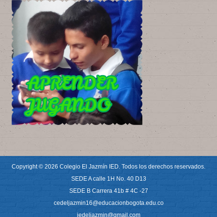
Copyright © 2026 Colegio El Jazmín IED. Todos los derechos reservados.
SEDE A calle 1H No. 40 D13
SEDE B Carrera 41b # 4C -27
cedeljazmin16@educacionbogota.edu.co
iedeljazmin@gmail.com