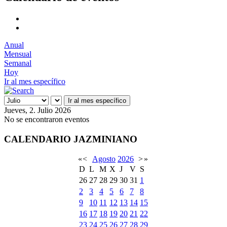
Anual
Mensual
Semanal
Hoy
Ir al mes específico
Ir al mes específico
Jueves, 2. Julio 2026
No se encontraron eventos
CALENDARIO JAZMINIANO
«
<
Agosto
2026
>
»
D
L
M
X
J
V
S
26
27
28
29
30
31
1
2
3
4
5
6
7
8
9
10
11
12
13
14
15
16
17
18
19
20
21
22
23
24
25
26
27
28
29