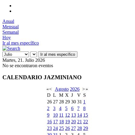
Anual
Mensual
Semanal
Hoy
Ir al mes específico
Ir al mes específico
Martes, 21. Julio 2026
No se encontraron eventos
CALENDARIO JAZMINIANO
«
<
Agosto
2026
>
»
D
L
M
X
J
V
S
26
27
28
29
30
31
1
2
3
4
5
6
7
8
9
10
11
12
13
14
15
16
17
18
19
20
21
22
23
24
25
26
27
28
29
30
31
1
2
3
4
5