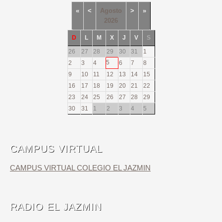
«
<
Agosto
>
»
2026
D
L
M
X
J
V
S
26
27
28
29
30
31
1
5
2
3
4
6
7
8
9
10
11
12
13
14
15
16
17
18
19
20
21
22
23
24
25
26
27
28
29
30
31
1
2
3
4
5
CAMPUS VIRTUAL
CAMPUS VIRTUAL COLEGIO EL JAZMIN
RADIO EL JAZMIN