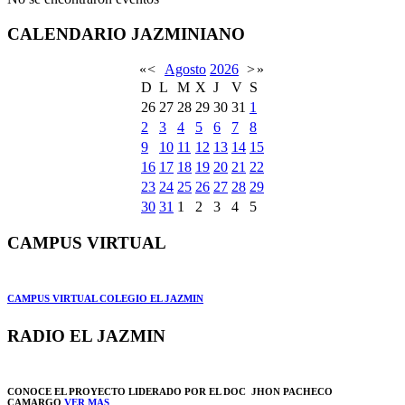
CALENDARIO JAZMINIANO
«
<
Agosto
2026
>
»
D
L
M
X
J
V
S
26
27
28
29
30
31
1
2
3
4
5
6
7
8
9
10
11
12
13
14
15
16
17
18
19
20
21
22
23
24
25
26
27
28
29
30
31
1
2
3
4
5
CAMPUS VIRTUAL
CAMPUS VIRTUAL COLEGIO EL JAZMIN
RADIO EL JAZMIN
CONOCE EL PROYECTO LIDERADO POR EL DOC JHON PACHECO
CAMARGO
VER MAS