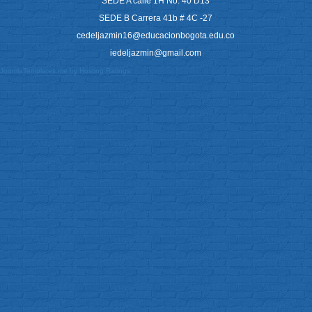
SEDE A calle 1H No. 40 D13
SEDE B Carrera 41b # 4C -27
cedeljazmin16@educacionbogota.edu.co
iedeljazmin@gmail.com
JoomlaTemplates.me
by
Hosting Ratings