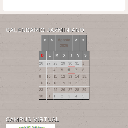
CALENDARIO JAZMINIANO
«
<
Agosto
>
»
2026
D
L
M
X
J
V
S
26
27
28
29
30
31
1
6
2
3
4
5
7
8
9
10
11
12
13
14
15
16
17
18
19
20
21
22
23
24
25
26
27
28
29
30
31
1
2
3
4
5
CAMPUS VIRTUAL