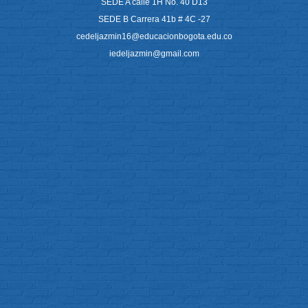
SEDE A calle 1H No. 40 D13
SEDE B Carrera 41b # 4C -27
cedeljazmin16@educacionbogota.edu.co
iedeljazmin@gmail.com