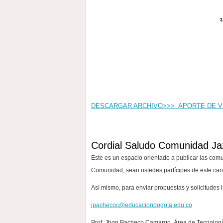
DESCARGAR ARCHIVO>>> APORTE DE V
Cordial Saludo Comunidad Ja
Este es un espacio orientado a publicar las co
Comunidad; sean ustedes partícipes de este can
Así mismo, para enviar propuestas y solicitudes l
jpachecoc@educacionbogota.edu.co
Prof. Jhon Pacheco Camargo. Área de Tecnología