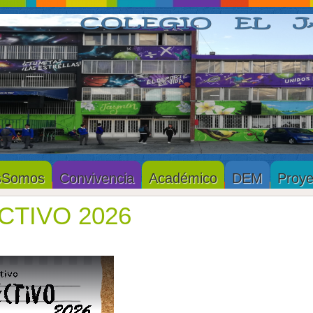
sSomos
Convivencia
Académico
DEM
Proye
CTIVO 2026