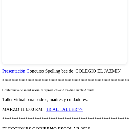
Presentación C
oncurso Spelling bee de COLEGIO EL JAZMIN
*******************************************************
Conferencia de salud sexual y reproductiva: Alcaldía Puente Aranda
Taller virtual para padres, madres y cuidadores.
MARZO 11 6:00 P.M.
IR AL TALLER>>
*******************************************************
ELECCIONES GOBIERNO ESCOLAR 2026