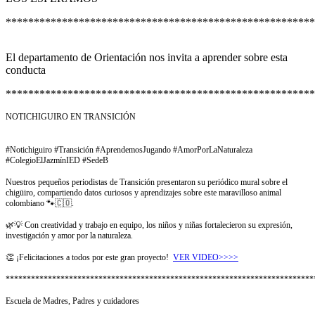
*******************************************************
El departamento de Orientación nos invita a aprender sobre esta
conducta
******************************************************
NOTICHIGUIRO EN TRANSICIÓN
#Notichiguiro #Transición #AprendemosJugando #AmorPorLaNaturaleza
#ColegioElJazmínIED #SedeB
Nuestros pequeños periodistas de Transición presentaron su periódico mural sobre el
chigüiro, compartiendo datos curiosos y aprendizajes sobre este maravilloso animal
colombiano 🐾🇨🇴.
🌿💡 Con creatividad y trabajo en equipo, los niños y niñas fortalecieron su expresión,
investigación y amor por la naturaleza.
👏 ¡Felicitaciones a todos por este gran proyecto!
VER VIDEO>>>>
*************************************************************************
Escuela de Madres, Padres y cuidadores