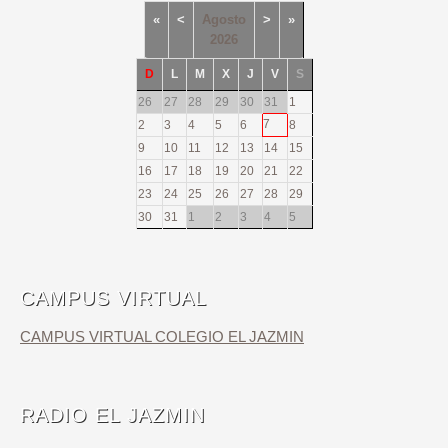
«
<
Agosto
>
»
2026
D
L
M
X
J
V
S
26
27
28
29
30
31
1
7
2
3
4
5
6
8
9
10
11
12
13
14
15
16
17
18
19
20
21
22
23
24
25
26
27
28
29
30
31
1
2
3
4
5
CAMPUS VIRTUAL
CAMPUS VIRTUAL COLEGIO EL JAZMIN
RADIO EL JAZMIN