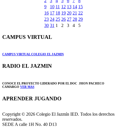
2
3
4
5
6
7
8
9
10
11
12
13
14
15
16
17
18
19
20
21
22
23
24
25
26
27
28
29
30
31
1
2
3
4
5
CAMPUS VIRTUAL
CAMPUS VIRTUAL COLEGIO EL JAZMIN
RADIO EL JAZMIN
CONOCE EL PROYECTO LIDERADO POR EL DOC JHON PACHECO
CAMARGO
VER MAS
APRENDER JUGANDO
Copyright © 2026 Colegio El Jazmín IED. Todos los derechos
reservados.
SEDE A calle 1H No. 40 D13