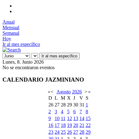
Anual
Mensual
Semanal
Hoy
Ir al mes específico
Ir al mes específico
Lunes, 8. Junio 2026
No se encontraron eventos
CALENDARIO JAZMINIANO
«
<
Agosto
2026
>
»
D
L
M
X
J
V
S
26
27
28
29
30
31
1
2
3
4
5
6
7
8
9
10
11
12
13
14
15
16
17
18
19
20
21
22
23
24
25
26
27
28
29
30
31
1
2
3
4
5