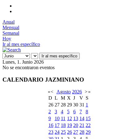
Anual
Mensual
Semanal
Hoy
Ir al mes específico
Ir al mes específico
Lunes, 1. Junio 2026
No se encontraron eventos
CALENDARIO JAZMINIANO
«
<
Agosto
2026
>
»
D
L
M
X
J
V
S
26
27
28
29
30
31
1
2
3
4
5
6
7
8
9
10
11
12
13
14
15
16
17
18
19
20
21
22
23
24
25
26
27
28
29
30
31
1
2
3
4
5