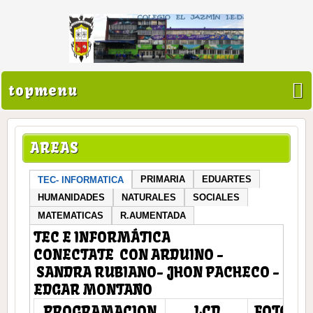
topmenu
AREAS
PRIMARIA
EDUARTES
TEC- INFORMATICA
HUMANIDADES
NATURALES
SOCIALES
MATEMATICAS
R.AUMENTADA
TEC E INFORMÁTICA
CONECTATE CON ARDUINO -
SANDRA RUBIANO- JHON PACHECO -
EDGAR MONTAÑO
PROGRAMACION
LCD
FOTOCE