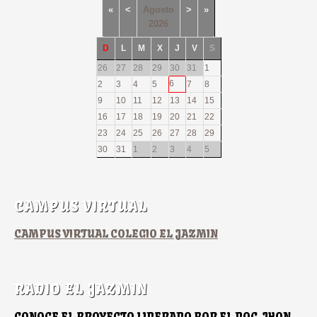
«
<
Agosto
>
»
2026
D
L
M
X
J
V
S
26
27
28
29
30
31
1
6
2
3
4
5
7
8
9
10
11
12
13
14
15
16
17
18
19
20
21
22
23
24
25
26
27
28
29
30
31
1
2
3
4
5
CAMPUS VIRTUAL
CAMPUS VIRTUAL COLEGIO EL JAZMIN
RADIO EL JAZMIN
CONOCE EL PROYECTO LIDERADO POR EL DOC JHON