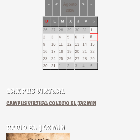
«
<
Agosto
>
»
2026
D
L
M
X
J
V
S
26
27
28
29
30
31
1
8
2
3
4
5
6
7
9
10
11
12
13
14
15
16
17
18
19
20
21
22
23
24
25
26
27
28
29
30
31
1
2
3
4
5
CAMPUS VIRTUAL
CAMPUS VIRTUAL COLEGIO EL JAZMIN
RADIO EL JAZMIN