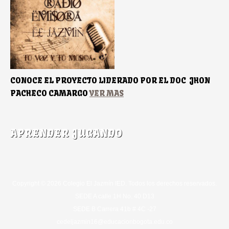
CONOCE EL PROYECTO LIDERADO POR EL DOC JHON
PACHECO CAMARGO
VER MAS
APRENDER JUGANDO
Copyright © 2026 Colegio El Jazmín IED. Todos los derechos reservados.
SEDE A calle 1H No. 40 D13
SEDE B Carrera 41b # 4C -27
cedeljazmin16@educacionbogota.edu.co