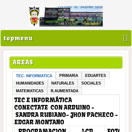
topmenu
AREAS
PRIMARIA
EDUARTES
TEC- INFORMATICA
HUMANIDADES
NATURALES
SOCIALES
MATEMATICAS
R.AUMENTADA
TEC E INFORMÁTICA
CONECTATE CON ARDUINO -
SANDRA RUBIANO- JHON PACHECO -
EDGAR MONTAÑO
PROGRAMACION
LCD
FOTOCE