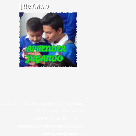
JUGANDO
gio El Jazmín IED. Todos los derechos reservados.
SEDE A calle 1H No. 40 D13
SEDE B Carrera 41b # 4C -27
cedeljazmin16@educacionbogota.edu.co
iedeljazmin@gmail.com