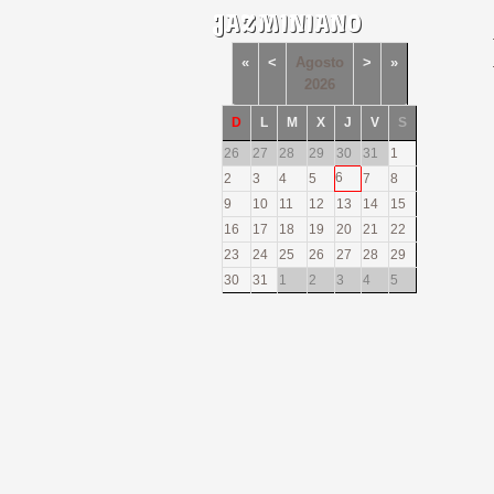
JAZMINIANO
«
<
Agosto
>
»
2026
D
L
M
X
J
V
S
26
27
28
29
30
31
1
6
2
3
4
5
7
8
9
10
11
12
13
14
15
16
17
18
19
20
21
22
23
24
25
26
27
28
29
30
31
1
2
3
4
5