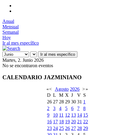
Anual
Mensual
Semanal
Hoy
Ir al mes específico
Ir al mes específico
Martes, 2. Junio 2026
No se encontraron eventos
CALENDARIO JAZMINIANO
«
<
Agosto
2026
>
»
D
L
M
X
J
V
S
26
27
28
29
30
31
1
2
3
4
5
6
7
8
9
10
11
12
13
14
15
16
17
18
19
20
21
22
23
24
25
26
27
28
29
30
31
1
2
3
4
5