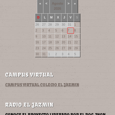
«
<
Agosto
>
»
2026
D
L
M
X
J
V
S
26
27
28
29
30
31
1
7
2
3
4
5
6
8
9
10
11
12
13
14
15
16
17
18
19
20
21
22
23
24
25
26
27
28
29
30
31
1
2
3
4
5
CAMPUS VIRTUAL
CAMPUS VIRTUAL COLEGIO EL JAZMIN
RADIO EL JAZMIN
CONOCE EL PROYECTO LIDERADO POR EL DOC JHON