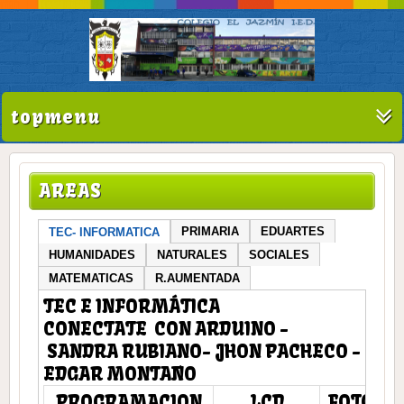
topmenu
AREAS
PRIMARIA
EDUARTES
TEC- INFORMATICA
HUMANIDADES
NATURALES
SOCIALES
MATEMATICAS
R.AUMENTADA
TEC E INFORMÁTICA
CONECTATE CON ARDUINO -
SANDRA RUBIANO- JHON PACHECO -
EDGAR MONTAÑO
PROGRAMACION
LCD
FOTOCE