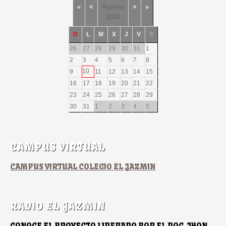
«
<
Agosto
>
»
2026
D
L
M
X
J
V
S
26
27
28
29
30
31
1
2
3
4
5
6
7
8
10
9
11
12
13
14
15
16
17
18
19
20
21
22
23
24
25
26
27
28
29
30
31
1
2
3
4
5
CAMPUS VIRTUAL
CAMPUS VIRTUAL COLEGIO EL JAZMIN
RADIO EL JAZMIN
CONOCE EL PROYECTO LIDERADO POR EL DOC JHON