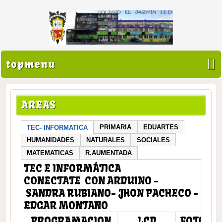
topmenu
AREAS
PRIMARIA
EDUARTES
TEC- INFORMATICA
HUMANIDADES
NATURALES
SOCIALES
MATEMATICAS
R.AUMENTADA
TEC E INFORMÁTICA
CONECTATE CON ARDUINO -
SANDRA RUBIANO- JHON PACHECO -
EDGAR MONTAÑO
PROGRAMACION
LCD
FOTOCE