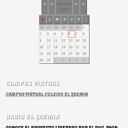
«
<
Agosto
>
»
2026
D
L
M
X
J
V
S
26
27
28
29
30
31
1
6
2
3
4
5
7
8
9
10
11
12
13
14
15
16
17
18
19
20
21
22
23
24
25
26
27
28
29
30
31
1
2
3
4
5
CAMPUS VIRTUAL
CAMPUS VIRTUAL COLEGIO EL JAZMIN
RADIO EL JAZMIN
CONOCE EL PROYECTO LIDERADO POR EL DOC JHON