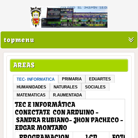
topmenu
AREAS
PRIMARIA
EDUARTES
TEC- INFORMATICA
HUMANIDADES
NATURALES
SOCIALES
MATEMATICAS
R.AUMENTADA
TEC E INFORMÁTICA
CONECTATE CON ARDUINO -
SANDRA RUBIANO- JHON PACHECO -
EDGAR MONTAÑO
PROGRAMACION
LCD
FOTOCE