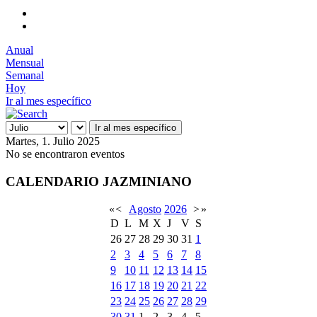
Anual
Mensual
Semanal
Hoy
Ir al mes específico
Ir al mes específico
Martes, 1. Julio 2025
No se encontraron eventos
CALENDARIO JAZMINIANO
«
<
Agosto
2026
>
»
D
L
M
X
J
V
S
26
27
28
29
30
31
1
2
3
4
5
6
7
8
9
10
11
12
13
14
15
16
17
18
19
20
21
22
23
24
25
26
27
28
29
30
31
1
2
3
4
5